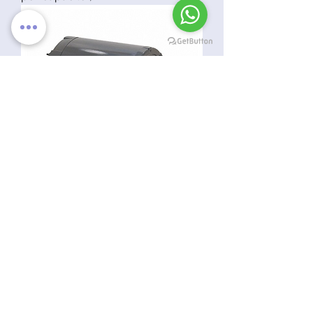
Motor de 50 Hz, 1/4 HP, fase
dividida, RPM de placa de
identificación 1,450
Conéctese con Sautec
Llámenos: