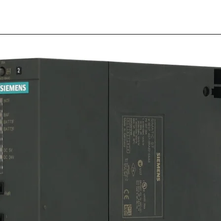
Motor 
1/3 HP
por ca
RPM