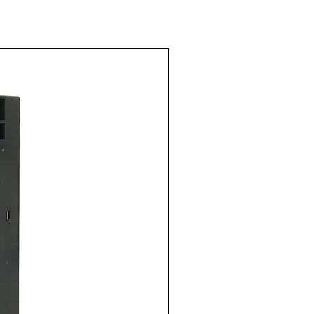
de 50 Hz,
, arranque
pacitor,