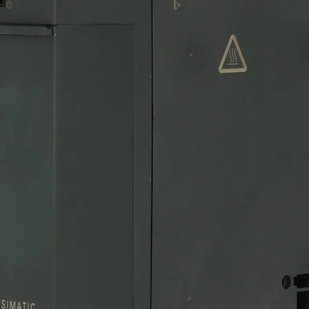
Cantidad
*
ta con tiempo de entrega.
anque por capacitor, RPM en placa
taje 110 / 220V CA, marco 56