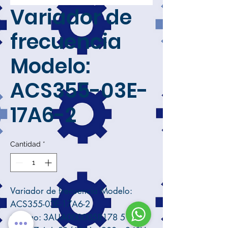
Variador de
frecuencia
Modelo:
ACS355-03E-
17A6-2
Cantidad
*
Variador de frecuencia Modelo:
ACS355-03E-17A6-2
Código: 3AUA0000058178 5 HP, 4