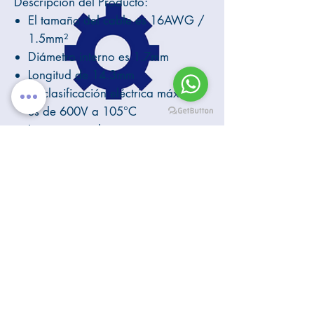
Descripción del Producto:
El tamaño del cable es 16AWG /
1.5mm²
Diámetro interno es 1.7mm
Longitud de 14.3mm
La clasificación eléctrica máxima
es de 600V a 105°C
La corriente eléctrica máxima es
de 18A