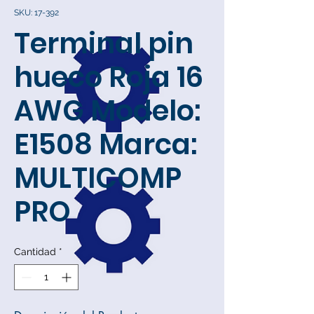
SKU: 17-392
Terminal pin
hueco Roja 16
AWG Modelo:
E1508 Marca:
MULTICOMP
PRO
Cantidad
*