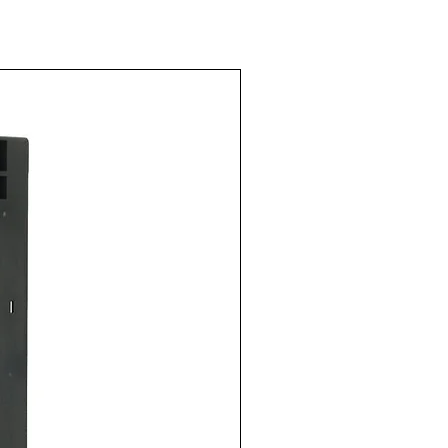
 inductivo
8-5DN