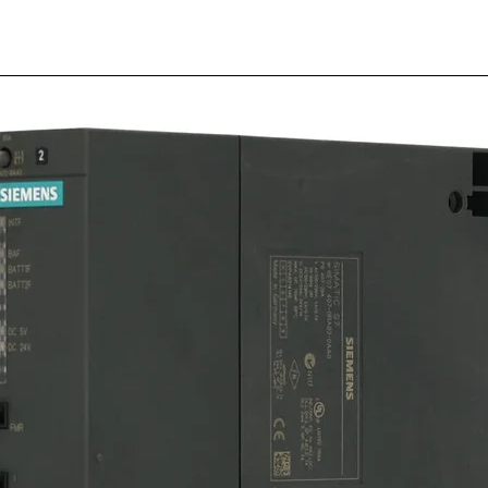
Sensor
PRCM1
SKU: 17-331
Cantidad
*