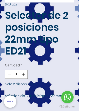
SKU: 202
Selector de 2
posiciones
22mm tipo
ED21
Cantidad
*
Solo 2 disponible(s)
selector de 2 posiciones 22mm tipo
ED21