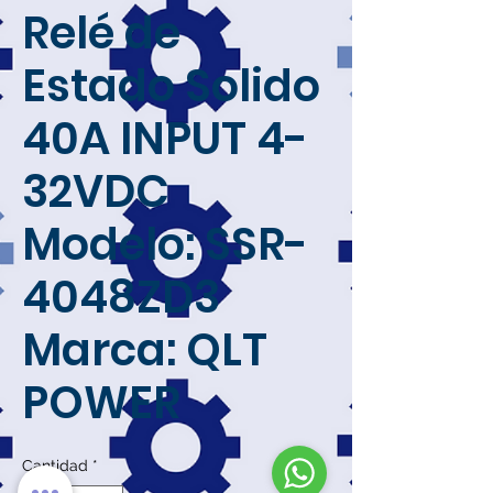
Relé de
Estado Solido
40A INPUT 4-
32VDC
Modelo: SSR-
4048ZD3
Marca: QLT
POWER
Cantidad
*