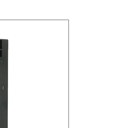
Marca=
2.23.5230.
INES