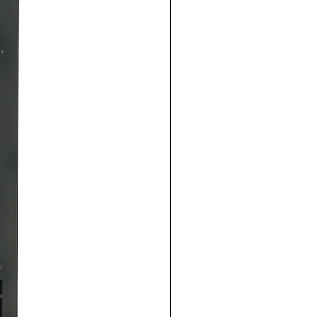
producto
 Marca= relpol
nibles
230.WT 8 Pines 230V 10A
ntario
ión en este enlace
ón en este enlace