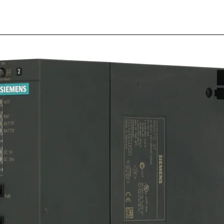
Rele 
relpol
R15.201
WT 8 P