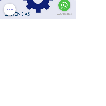
EXISTENCIAS
Producto en stock a principios de
diciembre.
6ES7407-0KA01-0AA0
Fuente de poder para PLC