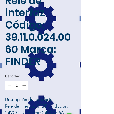
Relé de
interfaz
Código:
39.11.0.024.00
60 Marca:
FINDER
Cantidad
*
Descripción del producto:
Relé de interfaz; SPDT; Uinductor:
24VCC; Uinductor: 24VCA; 6A.