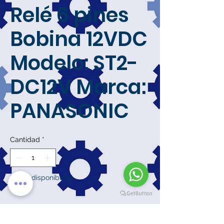
Relé 6 pines
Bobina 12VDC
Modelo: ST2-
DC12V Marca:
PANASONIC
Cantidad
*
Solo 1 disponible(s)