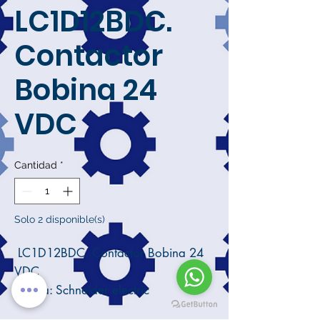
LC1D12BDC.
Contactor
Bobina 24
VDC
Cantidad
*
Solo 2 disponible(s)
LC1D12BDC. Contactor Bobina 24
VDC
Marca: Schneider electric