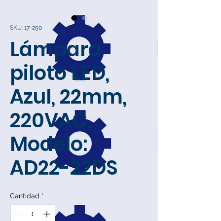
SKU: 17-250
Lámpara
piloto LED,
Azul, 22mm,
220VAC,
Modelo:
AD22-22DS
Cantidad
*