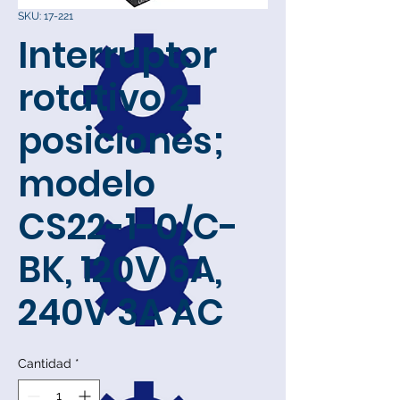
SKU: 17-221
Interruptor
rotativo 2
posiciones;
modelo
CS22-1-0/C-
BK, 120V 6A,
240V 3A AC
Cantidad
*