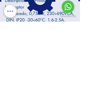
Descripción del Producto:
Interruptor
motorizado, 0,75kW, 230÷690VCA,
DIN, IP20, -20÷60°C, 1.6-2.5A.
6ES7407-0KA01-0AA0
Fuente de poder para PLC