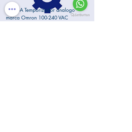
H3CR-A Temporizador analogo
marca Omron 100-240 VAC
6ES7407-0KA01-0AA0
Fuente de poder para PLC