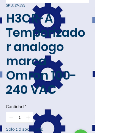
SKU: 17-193
H3CR-A
Temporizado
r analogo
marca
Omron 100-
240 VAC
Cantidad
*
Solo 1 disponible(s)