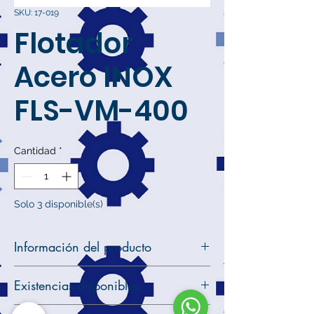
SKU: 17-019
Flotador
Acero INOX
FLS-VM-400
Cantidad
*
Solo 3 disponible(s)
Información del producto
Decsripción:
Flotador Acero INOX
Existencias disponibles
F
Modelo:
LS-VM-400
1 unidad en inventario