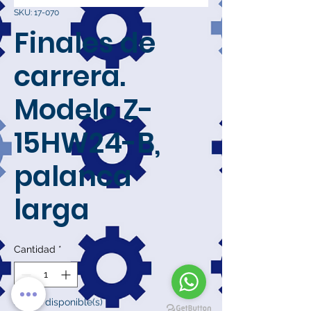
SKU: 17-070
Finales de
carrera.
Modelo Z-
15HW24-B,
palanca
larga
Cantidad
*
Solo 5 disponible(s)