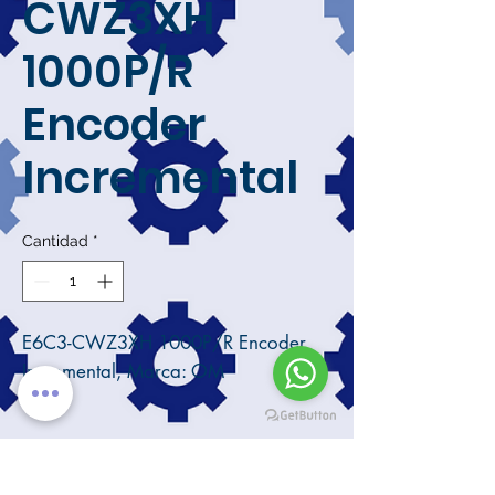
CWZ3XH
1000P/R
Encoder
Incremental
Cantidad
*
E6C3-CWZ3XH 1000P/R Encoder
Incremental, Marca: OM