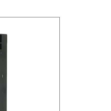
contacto
r frontal
NC Modelo:
2 Marca