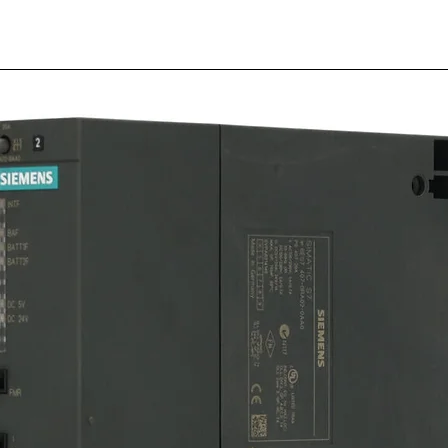
Block 
auxilia
2NA+2
LADN2