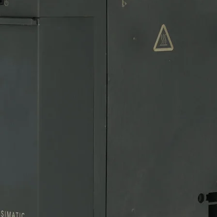
SCHNE
ELECT
SKU: 17-485
Cantidad
*
Solo 3 disponible(s)