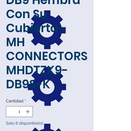
DB9 Hembra
Con Su
Cubierta -
MH
CONNECTORS
MHDTZK9-
DB9S-K
Cantidad
*
Solo 6 disponible(s)