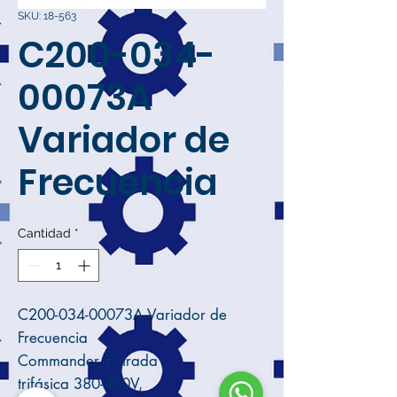
SKU: 18-563
C200-034-
00073A
Variador de
Frecuencia
Cantidad
*
C200-034-00073A Variador de
Frecuencia
Commander, Entrada
trifásica 380-480V,