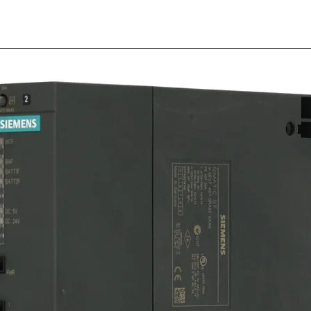
BZX84
23)
SKU: 18-554
Cantidad
*