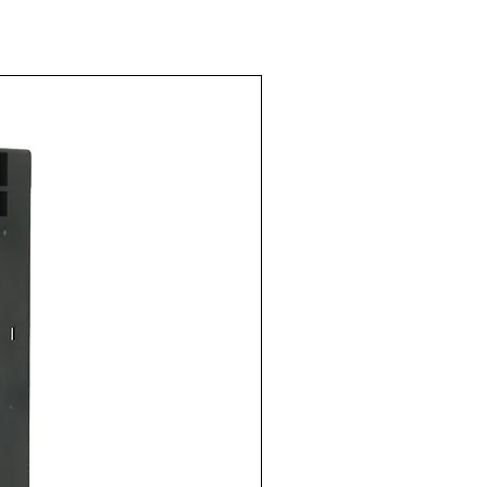
pulsador
 22mm
2