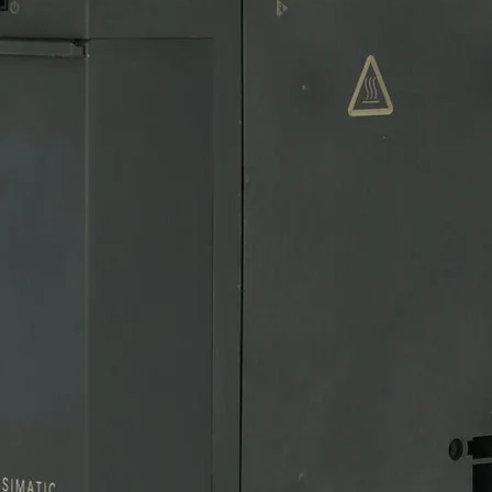
Cantidad
*
tipo=w3462, ref=18730