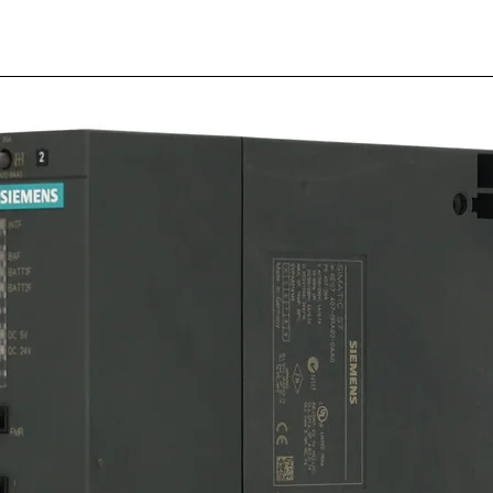
Botón 
*rojo
W346
SKU: 154