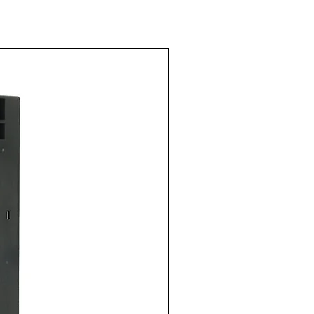
ara relé
o de 11
 90,03SMA