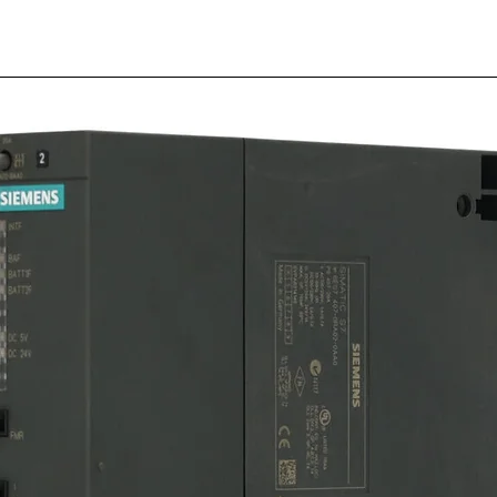
Base p
redond
pines
SKU: 18-354