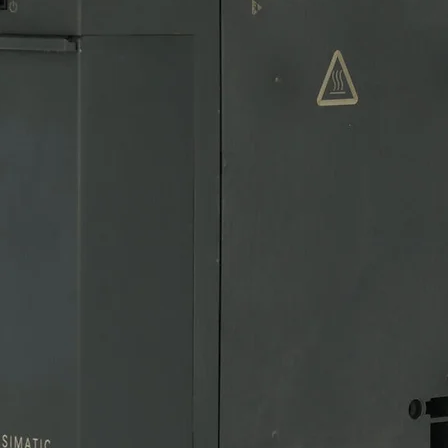
Cantidad
*
11 pines, Modelo: 90,03SMA, Marca: