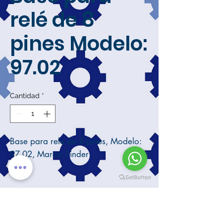
relé de 8
pines Modelo:
97.02
Cantidad
*
Base para rele de 8 pines, Modelo:
97.02, Marca: Finder