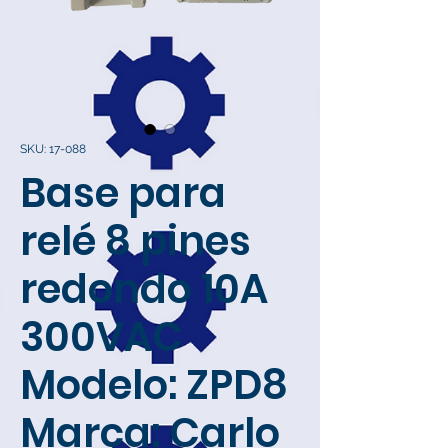
SKU: 17-088
Base para
relé 8 pines
redondo 10A
300VAC
Modelo: ZPD8
Marca: Carlo