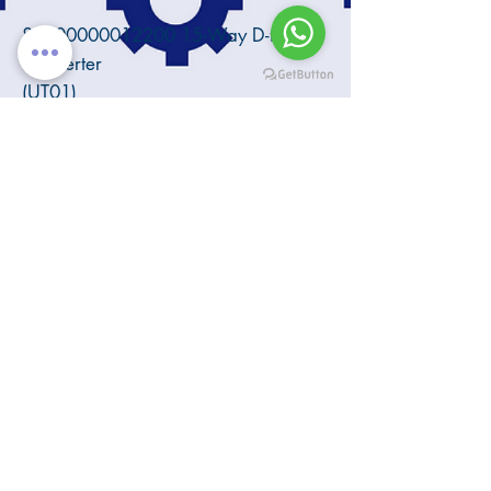
82000000012200 15-Way D-type
Converter
(UT01)
6ES7407-0KA01-0AA0
Fuente de poder para PLC