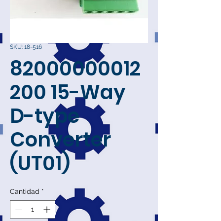
SKU: 18-516
82000000012
200 15-Way
D-type
Converter
(UT01)
Cantidad
*