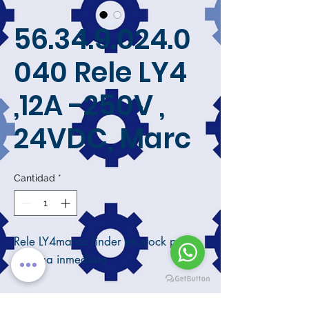
56.34.9.024.0
040 Rele LY4
,12A -250V ,
24VDC, Marc
Cantidad
*
Rele LY4marca finder en stock para
entrega inmediata