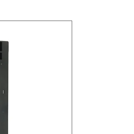
.120.000
 pines
, 16A , 250v