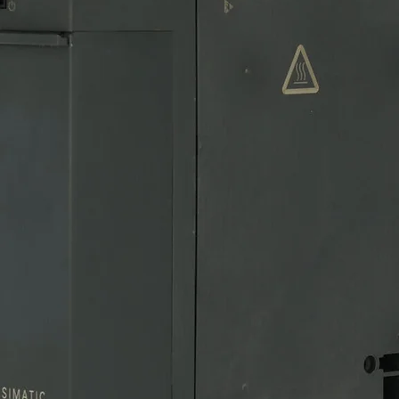
Cantidad
*
inder en stock para entrega