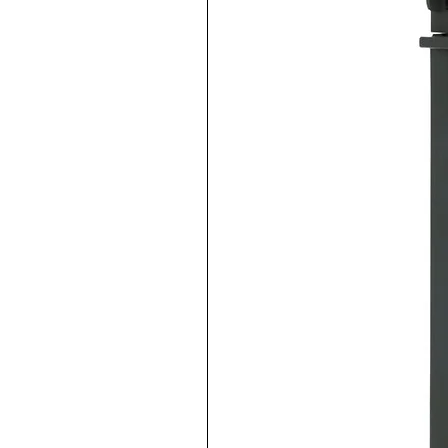
Relé 5 pines 120VCA marca f
inmediata