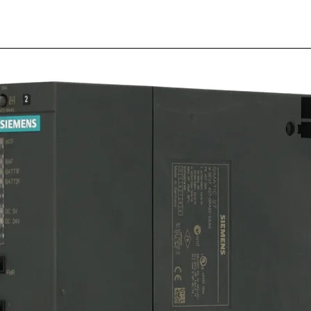
40.61.8
Relé 5
120VCA
M