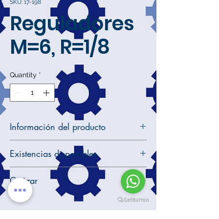
SKU: 17-198
Reguladores
M=6, R=1/8
Quantity
*
Información del producto
Reguladores M=6 R=1/8
Existencias disponibles
Solicite cotización en este enlace
30 unidades en inventario
Cotizar
Solicite cotización en este enlace