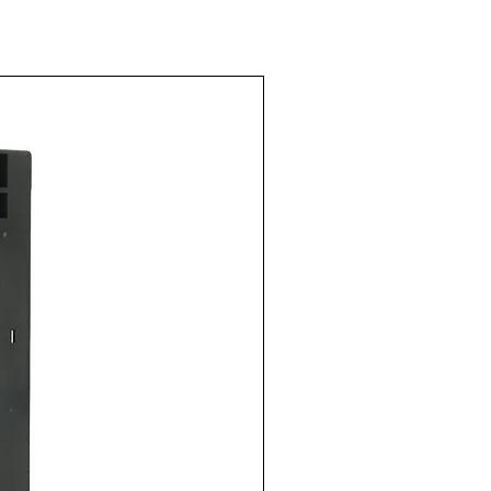
or verde
: 3SU1100-
-1BA0
: SIEMENS