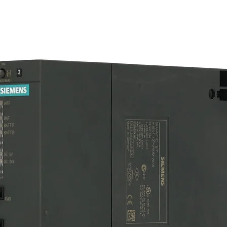
Pulsad
Modelo
0AB40
Marca