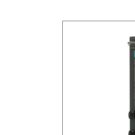
<Back to
All products