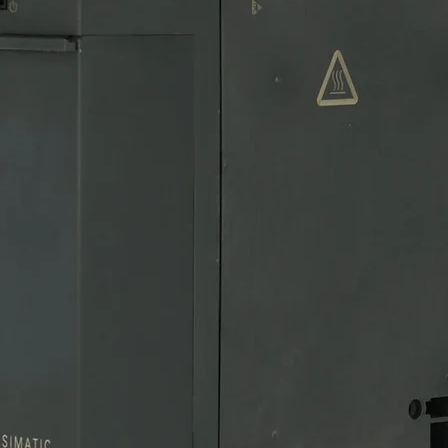
SKU: 18-148
Quantity
*
stico, verde, botón, rasante,
A, borne de tornillo.