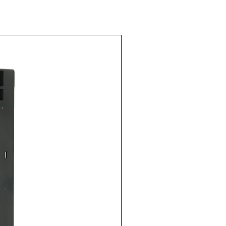
ciómetro
elo:
103JCB
: VISHAY