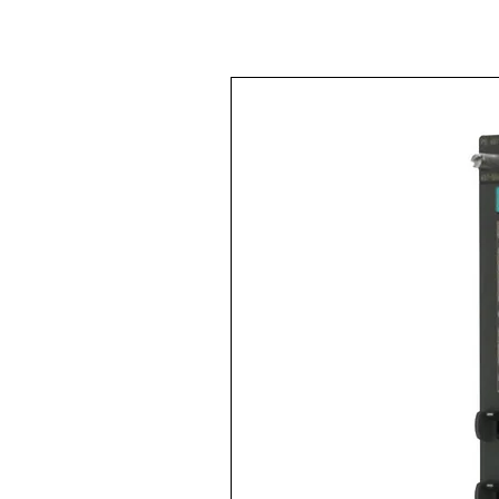
<Back to
All products