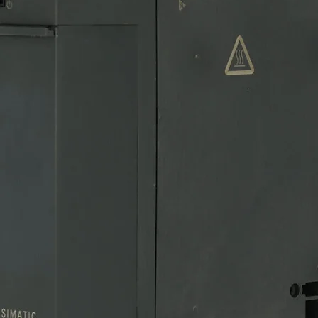
SKU: 17-074
Quantity
*
Only 5 left in stock
vuelta; 5kΩ; 2W; ±5%; 6,35mm;