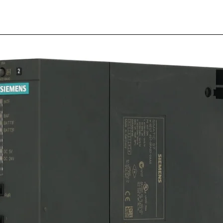
Poten
5K Mod
534B1
Marca