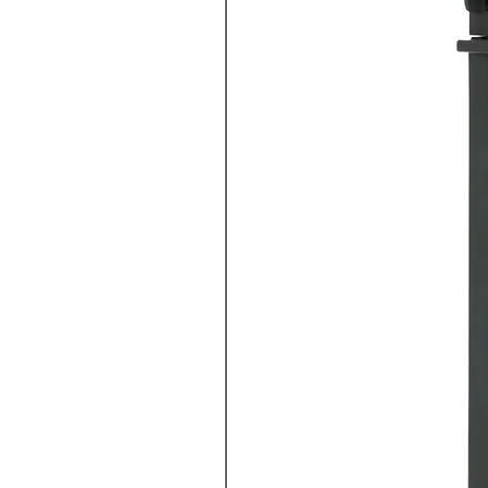
Descripción del Producto:
Potenciómetro axiales; multi
bobinado.