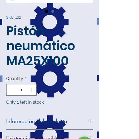
SKU: 162
Pistón
neumático
MA25X100
Quantity
*
Only 1 left in stock
Información del producto
Descripción: Pistón neumático
Existencias disponibles