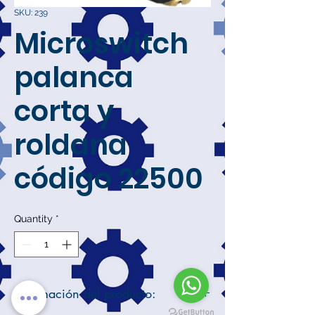
SKU: 239
Microswitch
palanca
corta y
roldana
código 22500
Quantity
*
Información del producto: