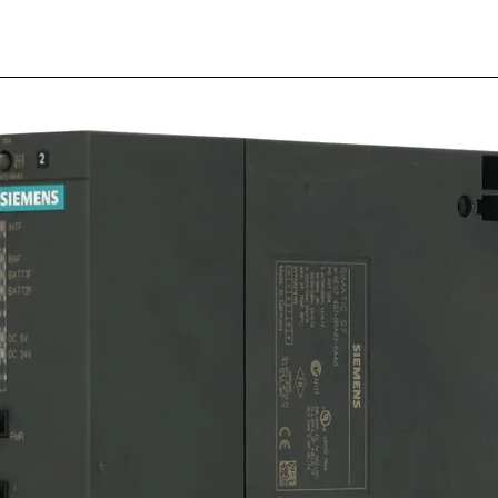
Módulo
para P
Direct
Modelo