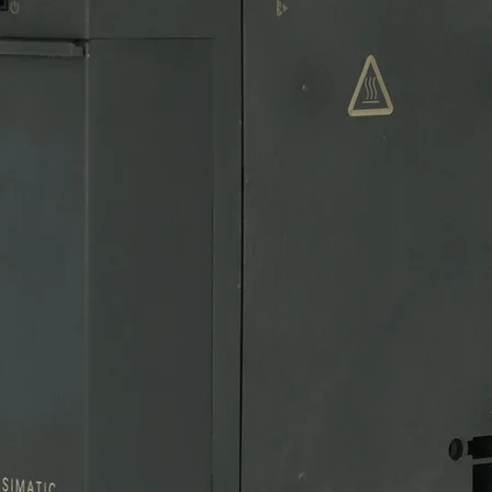
SKU: 143
Quantity
*