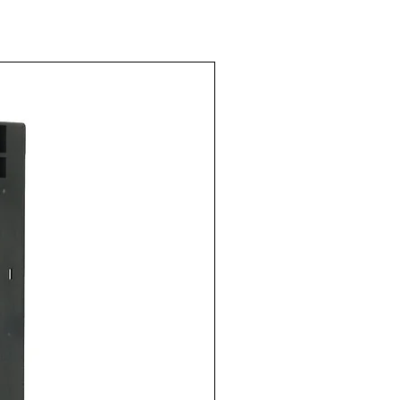
 de salida
LC Marca:
 LOGIC
: D0-10TD1