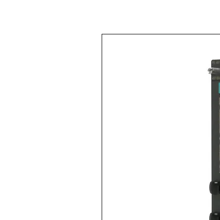
<Back to
All products