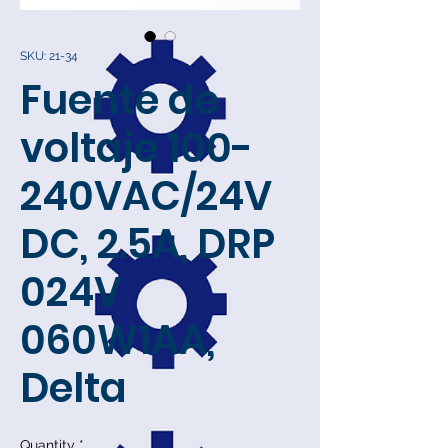
SKU: 21-34
Fuente de
voltaje 100-
240VAC/24V
DC, 2.5A, DRP
024V
060W1AA,
Delta
Quantity
*