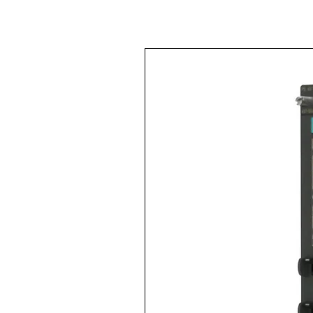
<Back to
All products