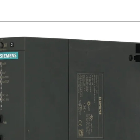
60.12.8
Relé r
pines 
Quantity
*