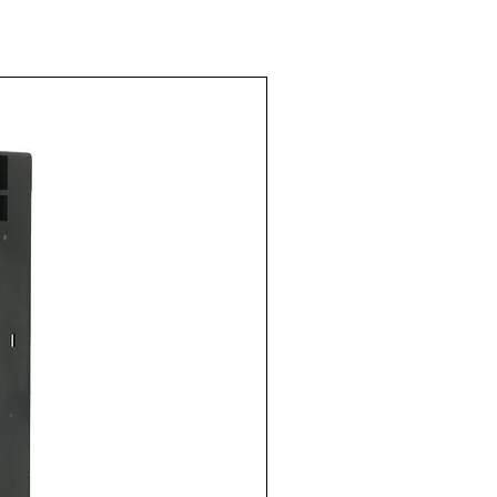
.110.0040
edondo 8
110VAC, 10A