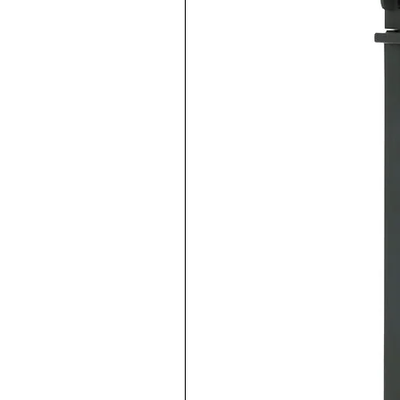
Relé redondo 8 pines 110VAC
inmediata